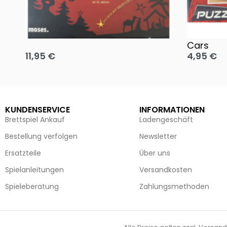
Oh, heilige Nacht!
2 Disney 
Cars
11,95
€
4,95
€
Ausführung wählen
Ausführun
KUNDENSERVICE
INFORMATIONEN
Brettspiel Ankauf
Ladengeschäft
Bestellung verfolgen
Newsletter
Ersatzteile
Über uns
Spielanleitungen
Versandkosten
Spieleberatung
Zahlungsmethoden