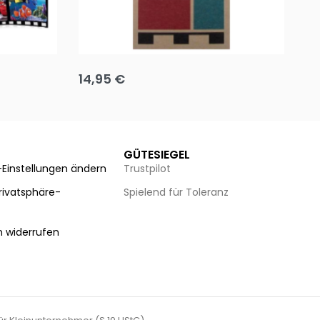
Team up
Ha
14,95
€
8
Ausführung wählen
Au
GÜTESIEGEL
-Einstellungen ändern
Trustpilot
Privatsphäre-
Spielend für Toleranz
n
n widerrufen