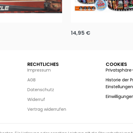
Puzzle 35 Teile Minnie +
Disney Guess the Film
14,95
€
g wählen
Ausführung wählen
RECHTLICHES
COOKIES
Impressum
Privatsphäre
AGB
Historie der 
Einstellunge
Datenschutz
Einwilligunge
Widerruf
Vertrag widerrufen