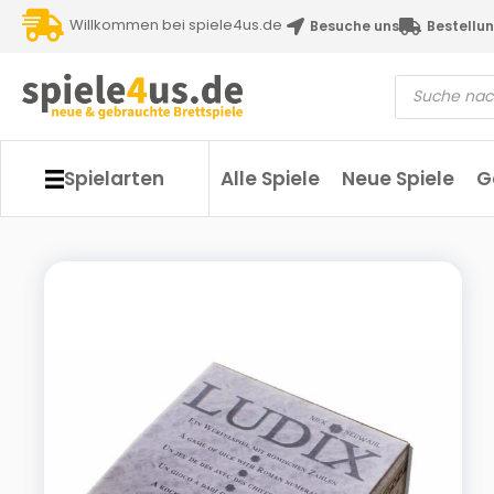
Willkommen bei spiele4us.de
Besuche uns
Bestellun
Spielarten
Alle Spiele
Neue Spiele
G