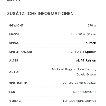
ZUSÄTZLICHE INFORMATIONEN
670 g
GEWICHT
20 × 20 × 7,6 cm
MASSE
Deutsch
SPRACHE
für 1 bis 4 Spieler
SPIELERANZAHL
ab 14 Jahren
ALTER
Michael Boggs, Nate French,
AUTOR
Caleb Grace
ca. 45 bis 90 Minuten
SPIELDAUER
4015566029767
EAN
Fantasy Flight Games
VERLAG