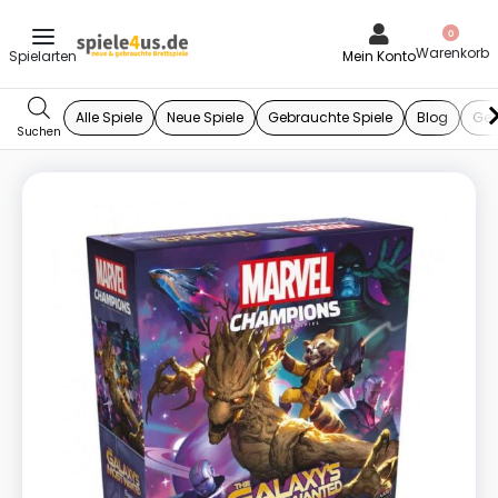
0
Mein Konto
Alle Spiele
Neue Spiele
Gebrauchte Spiele
Blog
Ges