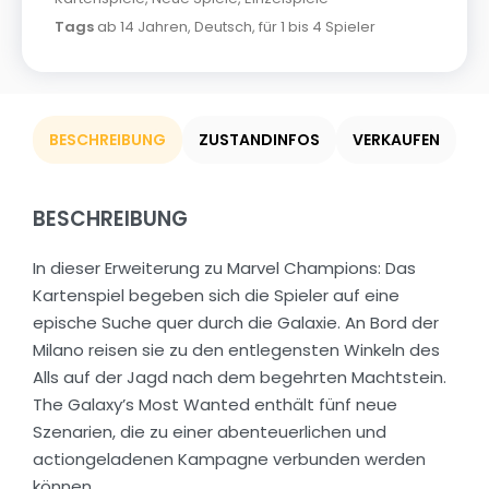
Tags
ab 14 Jahren
,
Deutsch
,
für 1 bis 4 Spieler
BESCHREIBUNG
ZUSTANDINFOS
VERKAUFEN
BESCHREIBUNG
In dieser Erweiterung zu Marvel Champions: Das
Kartenspiel begeben sich die Spieler auf eine
epische Suche quer durch die Galaxie. An Bord der
Milano reisen sie zu den entlegensten Winkeln des
Alls auf der Jagd nach dem begehrten Machtstein.
The Galaxy’s Most Wanted enthält fünf neue
Szenarien, die zu einer abenteuerlichen und
actiongeladenen Kampagne verbunden werden
können.