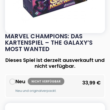
MARVEL CHAMPIONS: DAS
KARTENSPIEL – THE GALAXY’S
MOST WANTED
Dieses Spiel ist derzeit ausverkauft und
nicht verfügbar.
Neu
NICHT VERFÜGBAR
33,99
€
Neu und originalverpackt.