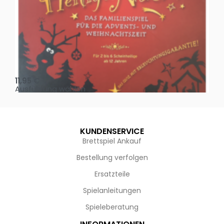
Oh, heilige Nacht!
2 D
11,95
€
4,
Ausführung wählen
Au
KUNDENSERVICE
Brettspiel Ankauf
Bestellung verfolgen
Ersatzteile
Spielanleitungen
Spieleberatung