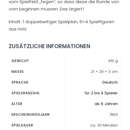
vom Spielfeld „fegen“, so dass diese die Runde von
vorn beginnen müssen. Das ärgert!
Inhalt: 1 doppelseitiger Spielplan, 6×4 Spielfiguren
aus Holz
ZUSÄTZLICHE INFORMATIONEN
410 g
GEWICHT
21 × 29 × 3 cm
MASSE
Deutsch
SPRACHE
für 2 bis 6 Spieler
SPIELERANZAHL
ab 6 Jahren
ALTER
1963
ERSCHEINUNGSJAHR
ca. 30 Minuten
SPIELDAUER