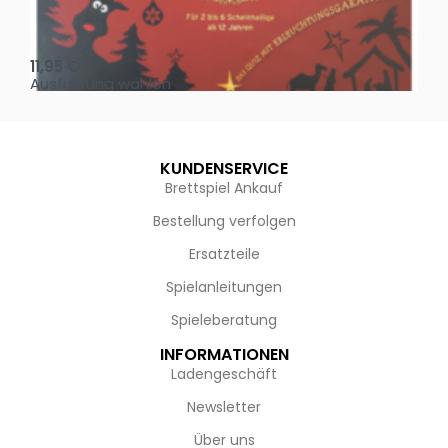
Oh, heilige Nacht!
2 D
11,95
€
4,
Ausführung wählen
Au
KUNDENSERVICE
Brettspiel Ankauf
Bestellung verfolgen
Ersatzteile
Spielanleitungen
Spieleberatung
INFORMATIONEN
Ladengeschäft
Newsletter
Über uns