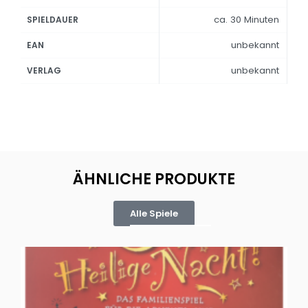
ca. 30 Minuten
SPIELDAUER
unbekannt
EAN
unbekannt
VERLAG
ÄHNLICHE PRODUKTE
Alle Spiele