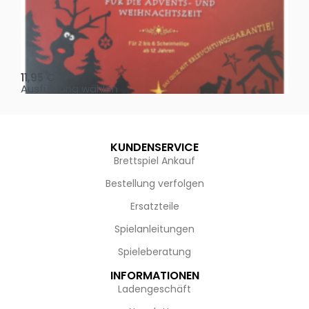
Oh, heilige Nacht!
2 D
11,95
€
4,
Ausführung wählen
Au
KUNDENSERVICE
Brettspiel Ankauf
Bestellung verfolgen
Ersatzteile
Spielanleitungen
Spieleberatung
INFORMATIONEN
Ladengeschäft