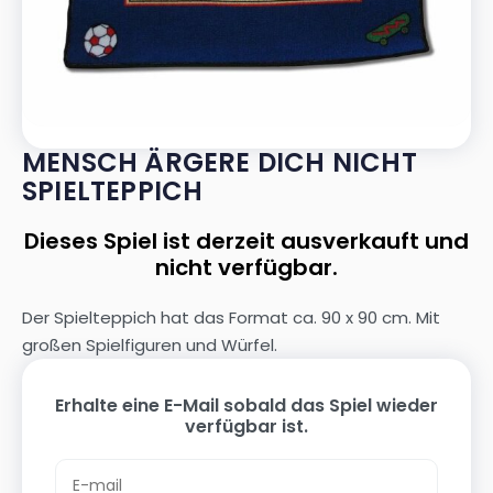
MENSCH ÄRGERE DICH NICHT
SPIELTEPPICH
Dieses Spiel ist derzeit ausverkauft und
nicht verfügbar.
Der Spielteppich hat das Format ca. 90 x 90 cm. Mit
großen Spielfiguren und Würfel.
Erhalte eine E-Mail sobald das Spiel wieder
verfügbar ist.