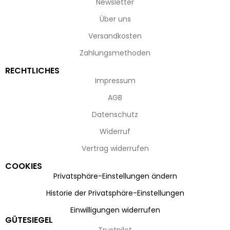
Newsletter
Über uns
Versandkosten
Zahlungsmethoden
RECHTLICHES
Impressum
AGB
Datenschutz
Widerruf
Vertrag widerrufen
COOKIES
Privatsphäre-Einstellungen ändern
Historie der Privatsphäre-Einstellungen
Einwilligungen widerrufen
GÜTESIEGEL