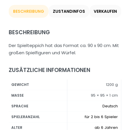
BESCHREIBUNG
ZUSTANDINFOS
VERKAUFEN
BESCHREIBUNG
Der Spielteppich hat das Format ca. 90 x 90 cm. Mit
großen Spielfiguren und Würfel.
ZUSÄTZLICHE INFORMATIONEN
1200 g
GEWICHT
95 × 95 × 1 cm
MASSE
Deutsch
SPRACHE
für 2 bis 6 Spieler
SPIELERANZAHL
ab 6 Jahren
ALTER