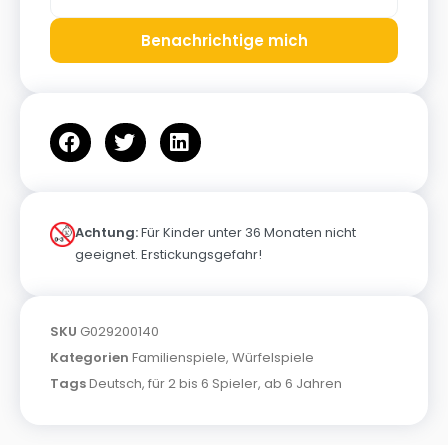
Benachrichtige mich
Achtung:
Für Kinder unter 36 Monaten nicht
geeignet. Erstickungsgefahr!
SKU
G029200140
Kategorien
Familienspiele
,
Würfelspiele
Tags
Deutsch
,
für 2 bis 6 Spieler
,
ab 6 Jahren