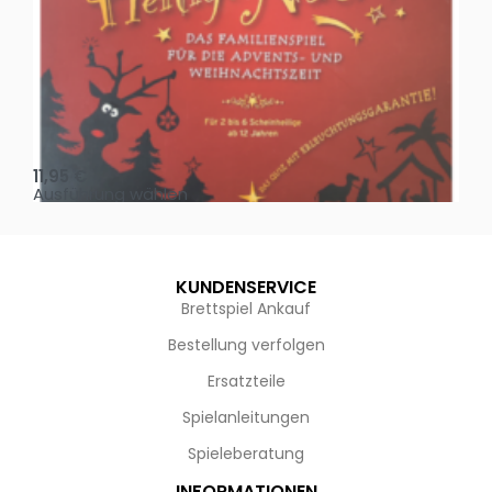
Oh, heilige Nacht!
2 D
11,95
€
4,
Ausführung wählen
Au
KUNDENSERVICE
Brettspiel Ankauf
Bestellung verfolgen
Ersatzteile
Spielanleitungen
Spieleberatung
INFORMATIONEN