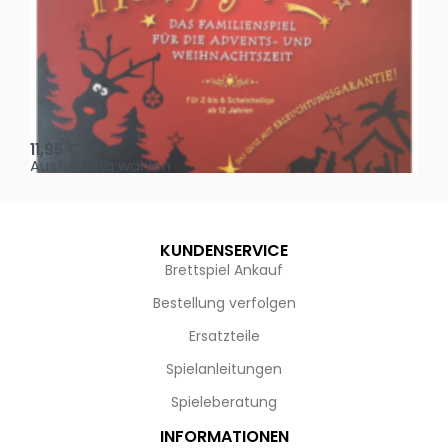
Oh, heilige Nacht!
2 D
11,95
€
4,
Ausführung wählen
Au
KUNDENSERVICE
Brettspiel Ankauf
Bestellung verfolgen
Ersatzteile
Spielanleitungen
Spieleberatung
INFORMATIONEN