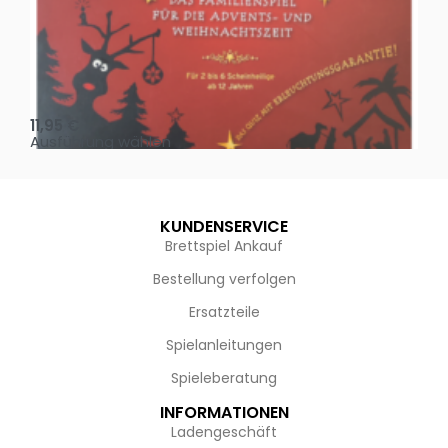
Oh, heilige Nacht!
2 D
11,95
€
4,
Ausführung wählen
Au
KUNDENSERVICE
Brettspiel Ankauf
Bestellung verfolgen
Ersatzteile
Spielanleitungen
Spieleberatung
INFORMATIONEN
Ladengeschäft