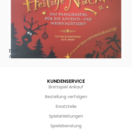
Oh, heilige Nacht!
2 D
11,95
€
4,
Ausführung wählen
Au
KUNDENSERVICE
Brettspiel Ankauf
Bestellung verfolgen
Ersatzteile
Spielanleitungen
Spieleberatung