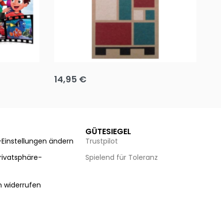
Team up
Ha
14,95
€
8
Ausführung wählen
Au
GÜTESIEGEL
-Einstellungen ändern
Trustpilot
Privatsphäre-
Spielend für Toleranz
n
n widerrufen