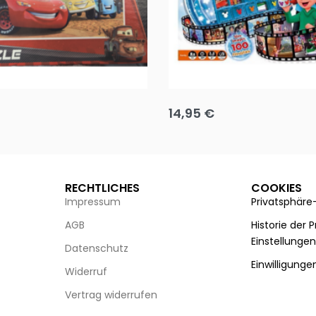
Puzzle 35 Teile Minnie +
Disney Guess the Film
14,95
€
g wählen
Ausführung wählen
RECHTLICHES
COOKIES
Impressum
Privatsphäre
AGB
Historie der 
Einstellunge
Datenschutz
Einwilligunge
Widerruf
Vertrag widerrufen