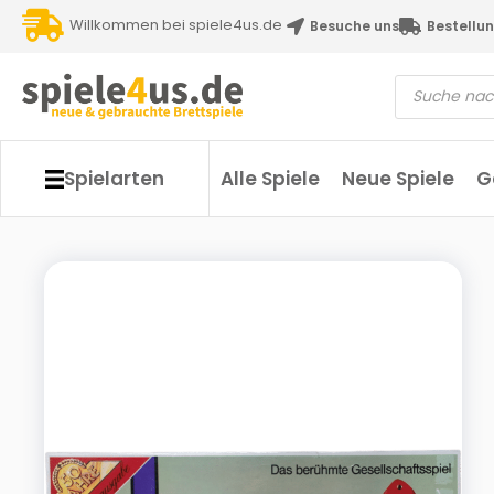
Willkommen bei spiele4us.de
Besuche uns
Bestellun
Spielarten
Alle Spiele
Neue Spiele
G