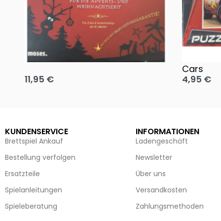
Oh, heilige Nacht!
2 Disney 
Cars
11,95
€
4,95
€
Ausführung wählen
Ausführun
KUNDENSERVICE
INFORMATIONEN
Brettspiel Ankauf
Ladengeschäft
Bestellung verfolgen
Newsletter
Ersatzteile
Über uns
Spielanleitungen
Versandkosten
Spieleberatung
Zahlungsmethoden