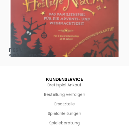
Oh, heilige Nacht!
2 D
11,95
€
4,
Ausführung wählen
Au
KUNDENSERVICE
Brettspiel Ankauf
Bestellung verfolgen
Ersatzteile
Spielanleitungen
Spieleberatung