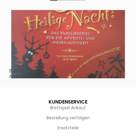
Oh, heilige Nacht!
2 D
11,95
€
4,
Ausführung wählen
Au
KUNDENSERVICE
Brettspiel Ankauf
Bestellung verfolgen
Ersatzteile