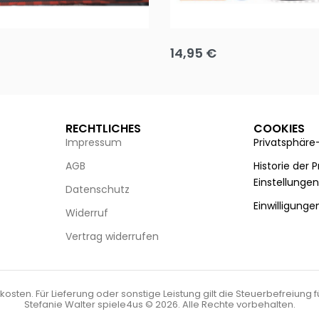
Puzzle 35 Teile Minnie +
Disney Guess the Film
14,95
€
g wählen
Ausführung wählen
RECHTLICHES
COOKIES
Impressum
Privatsphäre
AGB
Historie der 
Einstellunge
Datenschutz
Einwilligunge
Widerruf
Vertrag widerrufen
kosten. Für Lieferung oder sonstige Leistung gilt die Steuerbefreiung 
Stefanie Walter spiele4us © 2026. Alle Rechte vorbehalten.