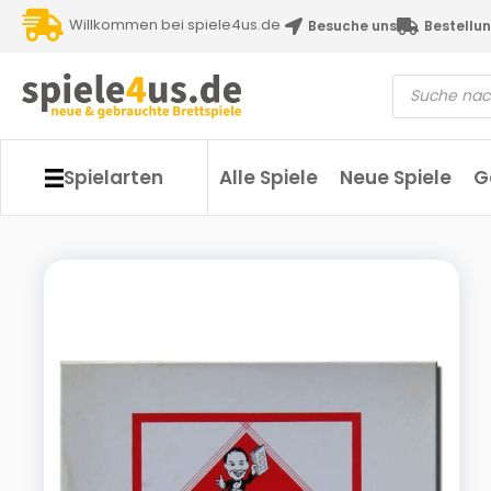
Willkommen bei spiele4us.de
Besuche uns
Bestellun
Spielarten
Alle Spiele
Neue Spiele
G