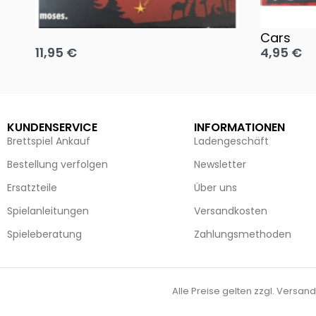
Oh, heilige Nacht!
2 Disney 
Cars
11,95
€
4,95
€
Ausführung wählen
Ausführun
KUNDENSERVICE
INFORMATIONEN
Brettspiel Ankauf
Ladengeschäft
Bestellung verfolgen
Newsletter
Ersatzteile
Über uns
Spielanleitungen
Versandkosten
Spieleberatung
Zahlungsmethoden
Alle Preise gelten zzgl. Versand