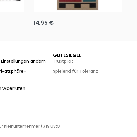
Team up
Ha
14,95
€
8
Ausführung wählen
Au
GÜTESIEGEL
-Einstellungen ändern
Trustpilot
Privatsphäre-
Spielend für Toleranz
n
n widerrufen
für Kleinunternehmer (§ 19 UStG).