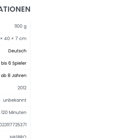
ATIONEN
1100 g
 × 40 × 7 cm
Deutsch
 bis 6 Spieler
ab 8 Jahren
2012
unbekannt
s 120 Minuten
023117725371
HASBRO