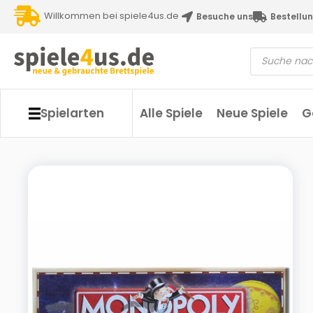
Willkommen bei spiele4us.de
Besuche uns
Bestellun
Spielarten
Alle Spiele
Neue Spiele
G