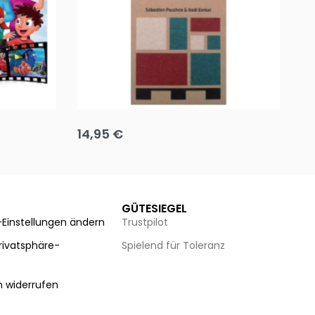
Team up
Ha
14,95
€
8
Ausführung wählen
Au
GÜTESIEGEL
-Einstellungen ändern
Trustpilot
Privatsphäre-
Spielend für Toleranz
n
n widerrufen