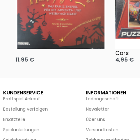
Oh, heilige Nacht!
2 Disney 
Cars
11,95
€
4,95
€
Ausführung wählen
Ausführun
KUNDENSERVICE
INFORMATIONEN
Brettspiel Ankauf
Ladengeschäft
Bestellung verfolgen
Newsletter
Ersatzteile
Über uns
Spielanleitungen
Versandkosten