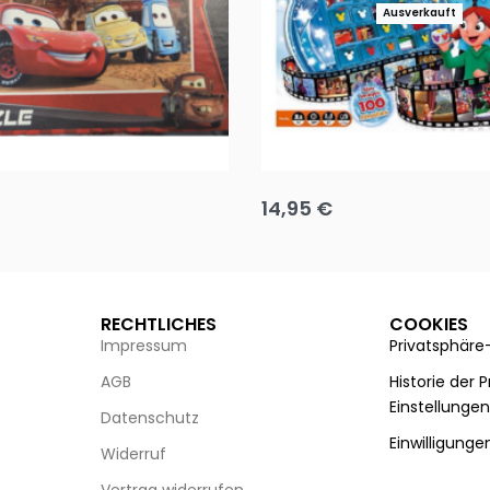
Ausverkauft
Puzzle 35 Teile Minnie +
Disney Guess the Film
14,95
€
g wählen
Ausführung wählen
RECHTLICHES
COOKIES
Impressum
Privatsphäre
AGB
Historie der 
Einstellunge
Datenschutz
Einwilligunge
Widerruf