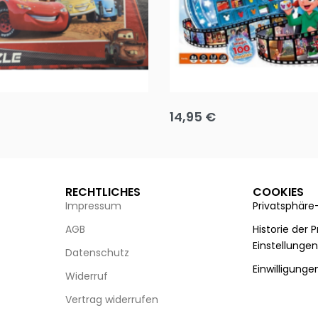
Puzzle 35 Teile Minnie +
Disney Guess the Film
14,95
€
g wählen
Ausführung wählen
RECHTLICHES
COOKIES
Impressum
Privatsphäre
AGB
Historie der 
Einstellunge
Datenschutz
Einwilligunge
Widerruf
Vertrag widerrufen