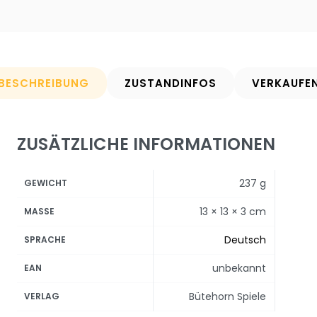
BESCHREIBUNG
ZUSTANDINFOS
VERKAUFE
ZUSÄTZLICHE INFORMATIONEN
237 g
GEWICHT
13 × 13 × 3 cm
MASSE
Deutsch
SPRACHE
unbekannt
EAN
Bütehorn Spiele
VERLAG