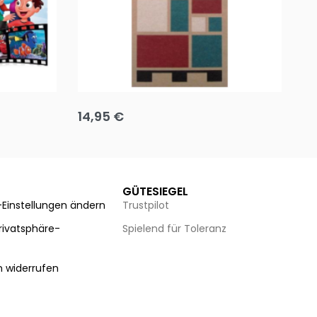
Team up
Ha
14,95
€
8
Ausführung wählen
Au
GÜTESIEGEL
-Einstellungen ändern
Trustpilot
Privatsphäre-
Spielend für Toleranz
n
n widerrufen