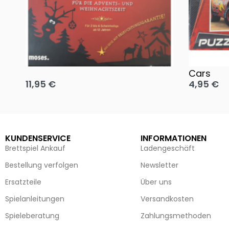
Oh, heilige Nacht!
2 Disney 
Cars
11,95
€
4,95
€
Ausführung wählen
Ausführun
KUNDENSERVICE
INFORMATIONEN
Brettspiel Ankauf
Ladengeschäft
Bestellung verfolgen
Newsletter
Ersatzteile
Über uns
Spielanleitungen
Versandkosten
Spieleberatung
Zahlungsmethoden