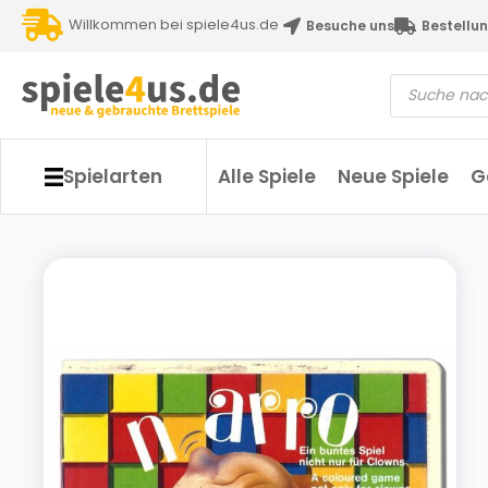
Willkommen bei spiele4us.de
Besuche uns
Bestellun
Spielarten
Alle Spiele
Neue Spiele
G