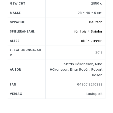
2850 g
GEWICHT
28 × 40 × 9 cm
MASSE
Deutsch
SPRACHE
für 1 bis 4 Spieler
SPIELERANZAHL
ab 14 Jahren
ALTER
ERSCHEINUNGSJAH
2013
R
Rustan Håkansson, Nina
Håkansson, Einar Rosén, Robert
AUTOR
Rosén
6430018270333
EAN
Lautapelit
VERLAG