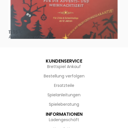
Oh, heilige Nacht!
2 D
11,95
€
4,
Ausführung wählen
Au
KUNDENSERVICE
Brettspiel Ankauf
Bestellung verfolgen
Ersatzteile
Spielanleitungen
Spieleberatung
INFORMATIONEN
Ladengeschäft