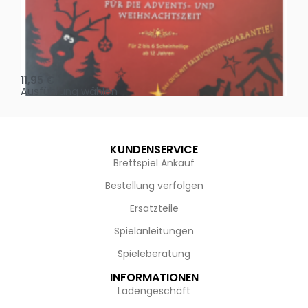
Oh, heilige Nacht!
2 D
11,95
€
4,
Ausführung wählen
Au
KUNDENSERVICE
Brettspiel Ankauf
Bestellung verfolgen
Ersatzteile
Spielanleitungen
Spieleberatung
INFORMATIONEN
Ladengeschäft