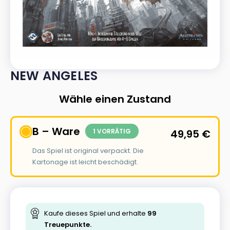
NEW ANGELES
Wähle einen Zustand
B – Ware
1 VORRÄTIG
49,95
€
Das Spiel ist original verpackt. Die
Kartonage ist leicht beschädigt.
Kaufe dieses Spiel und erhalte
99
Treuepunkte.