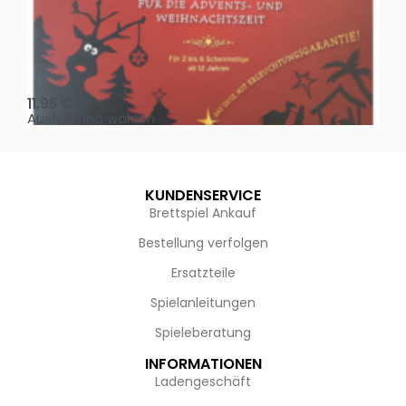
Oh, heilige Nacht!
2 D
11,95
€
4,
Ausführung wählen
Au
KUNDENSERVICE
Brettspiel Ankauf
Bestellung verfolgen
Ersatzteile
Spielanleitungen
Spieleberatung
INFORMATIONEN
Ladengeschäft