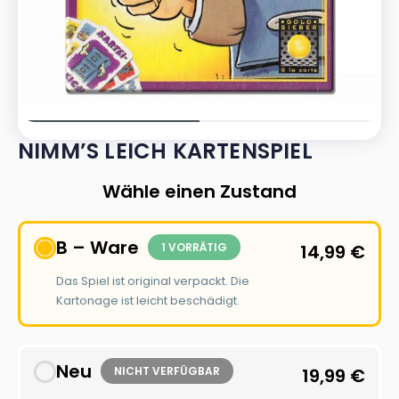
NIMM’S LEICH KARTENSPIEL
Wähle einen Zustand
B – Ware
1 VORRÄTIG
14,99
€
Das Spiel ist original verpackt. Die
Kartonage ist leicht beschädigt.
Neu
NICHT VERFÜGBAR
19,99
€