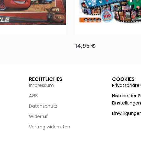
Puzzle 35 Teile Minnie +
Disney Guess the Film
14,95
€
g wählen
Ausführung wählen
RECHTLICHES
COOKIES
Impressum
Privatsphäre
AGB
Historie der 
Einstellunge
Datenschutz
Einwilligunge
Widerruf
Vertrag widerrufen