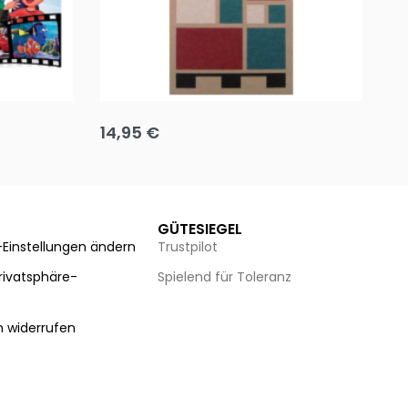
Team up
Ha
14,95
€
8
Ausführung wählen
Au
GÜTESIEGEL
-Einstellungen ändern
Trustpilot
Privatsphäre-
Spielend für Toleranz
n
n widerrufen