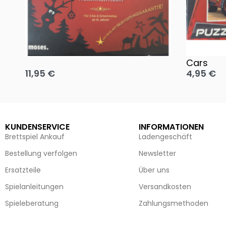
Oh, heilige Nacht!
2 Disney 
Cars
11,95
€
4,95
€
Ausführung wählen
Ausführun
KUNDENSERVICE
INFORMATIONEN
Brettspiel Ankauf
Ladengeschäft
Bestellung verfolgen
Newsletter
Ersatzteile
Über uns
Spielanleitungen
Versandkosten
Spieleberatung
Zahlungsmethoden