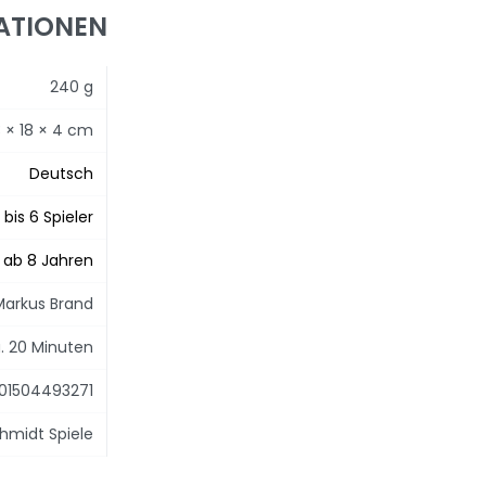
ATIONEN
240 g
3 × 18 × 4 cm
Deutsch
1 bis 6 Spieler
ab 8 Jahren
Markus Brand
. 20 Minuten
01504493271
hmidt Spiele