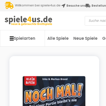
Willkommen bei spiele4us.de
Besuche uns
Bestellun
Spielarten
Alle Spiele
Neue Spiele
G