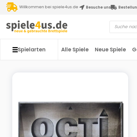
Willkommen bei spiele4us.de
Besuche uns
Bestellun
Spielarten
Alle Spiele
Neue Spiele
G