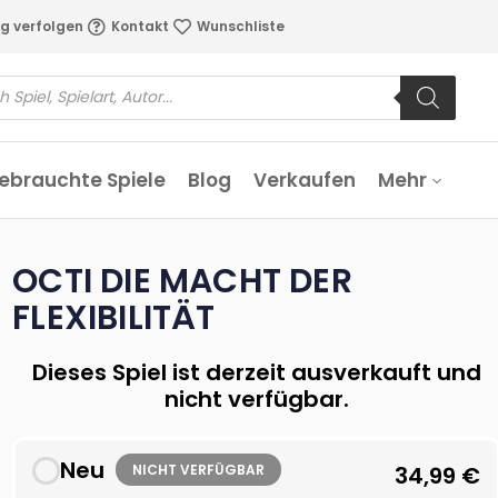
g verfolgen
Kontakt
Wunschliste
ebrauchte Spiele
Blog
Verkaufen
Mehr
OCTI DIE MACHT DER
FLEXIBILITÄT
Dieses Spiel ist derzeit ausverkauft und
nicht verfügbar.
Neu
NICHT VERFÜGBAR
34,99
€