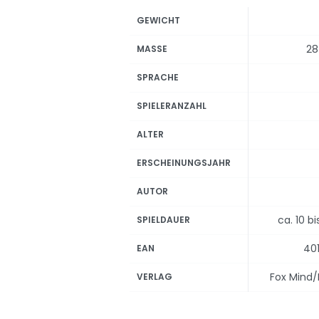
GEWICHT
28
MASSE
SPRACHE
SPIELERANZAHL
ALTER
ERSCHEINUNGSJAHR
AUTOR
ca. 10 b
SPIELDAUER
40
EAN
Fox Mind/
VERLAG