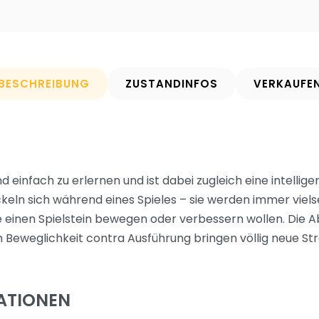
BESCHREIBUNG
ZUSTANDINFOS
VERKAUFE
nd einfach zu erlernen und ist dabei zugleich eine intellig
ckeln sich während eines Spieles – sie werden immer vielse
ie einen Spielstein bewegen oder verbessern wollen. Die
 Beweglichkeit contra Ausführung bringen völlig neue Str
ATIONEN