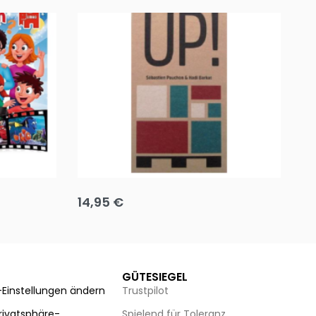
Team up
Ha
14,95
€
8
Ausführung wählen
Au
GÜTESIEGEL
-Einstellungen ändern
Trustpilot
Privatsphäre-
Spielend für Toleranz