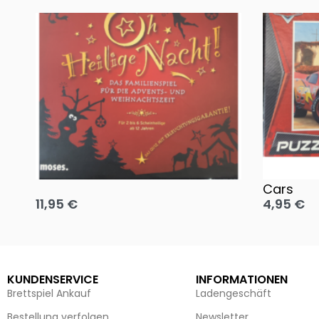
Oh, heilige Nacht!
2 Disney 
Cars
11,95
€
4,95
€
Ausführung wählen
Ausführun
KUNDENSERVICE
INFORMATIONEN
Brettspiel Ankauf
Ladengeschäft
Bestellung verfolgen
Newsletter