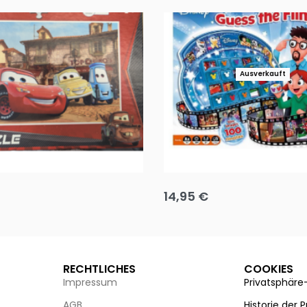
Ausverkauft
Puzzle 35 Teile Minnie +
Disney Guess the Film
14,95
€
g wählen
Ausführung wählen
RECHTLICHES
COOKIES
Impressum
Privatsphäre
AGB
Historie der 