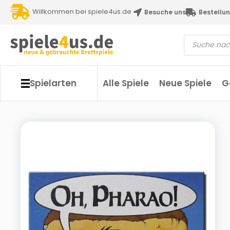
Willkommen bei spiele4us.de
Besuche uns
Bestellun
Spielarten
Alle Spiele
Neue Spiele
G