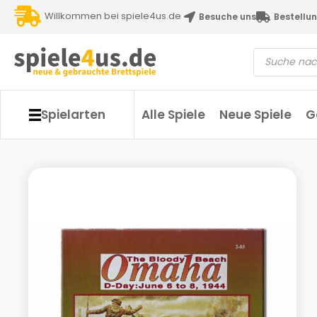
Willkommen bei spiele4us.de
Besuche uns
Bestellun
Spielarten
Alle Spiele
Neue Spiele
G