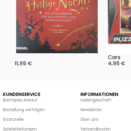
Oh, heilige Nacht!
2 Disney 
Cars
11,95
€
4,95
€
Ausführung wählen
Ausführun
KUNDENSERVICE
INFORMATIONEN
Brettspiel Ankauf
Ladengeschäft
Bestellung verfolgen
Newsletter
Ersatzteile
Über uns
Spielanleitungen
Versandkosten