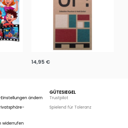
Team up
Ha
14,95
€
8
Ausführung wählen
Au
GÜTESIEGEL
-Einstellungen ändern
Trustpilot
Privatsphäre-
Spielend für Toleranz
n
n widerrufen