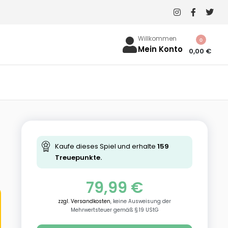
Willkommen
0
Mein Konto
0,00
€
Kaufe dieses Spiel und erhalte
159
Treuepunkte.
79,99
€
zzgl. Versandkosten
, keine Ausweisung der
Mehrwertsteuer gemäß § 19 UStG