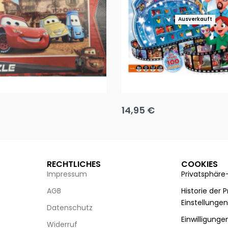
Ausverkauft
Puzzle 35 Teile Minnie +
Disney Guess the Film
14,95
€
g wählen
Ausführung wählen
RECHTLICHES
COOKIES
Impressum
Privatsphäre
AGB
Historie der 
Einstellunge
Datenschutz
Einwilligunge
Widerruf