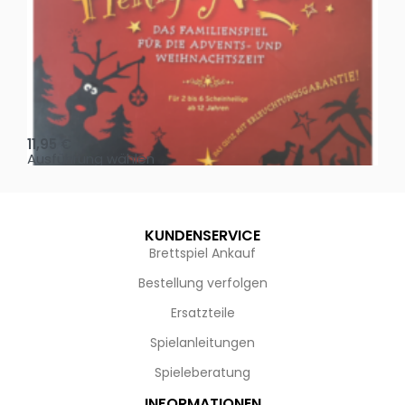
Oh, heilige Nacht!
2 D
11,95
€
4,
Ausführung wählen
Au
KUNDENSERVICE
Brettspiel Ankauf
Bestellung verfolgen
Ersatzteile
Spielanleitungen
Spieleberatung
INFORMATIONEN