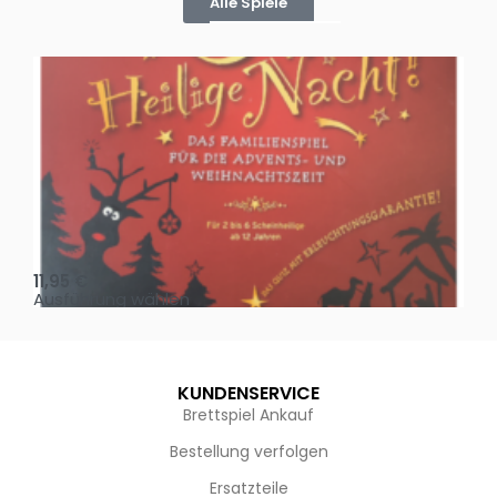
Alle Spiele
Oh, heilige Nacht!
2 D
11,95
€
4,
Ausführung wählen
Au
KUNDENSERVICE
Brettspiel Ankauf
Bestellung verfolgen
Ersatzteile