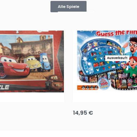
Alle Spiele
Ausverkauft
Puzzle 35 Teile Minnie +
Disney Guess the Film
14,95
€
g wählen
Ausführung wählen