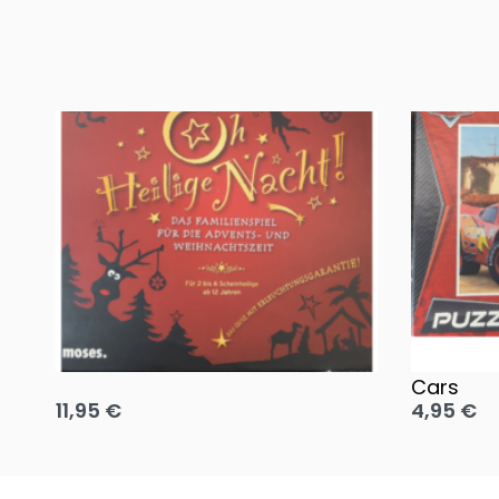
Oh, heilige Nacht!
2 Disney 
Cars
11,95
€
4,95
€
Ausführung wählen
Ausführun