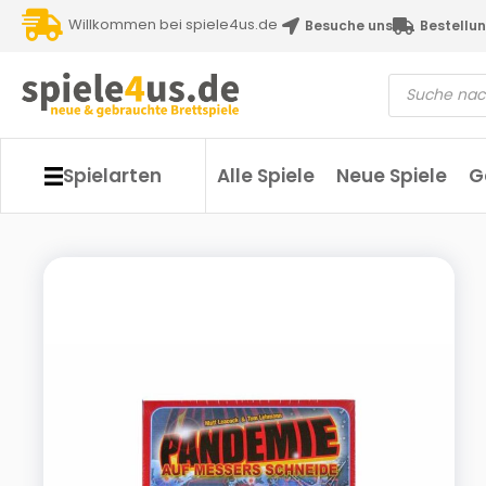
Willkommen bei spiele4us.de
Besuche uns
Bestellun
Spielarten
Alle Spiele
Neue Spiele
G