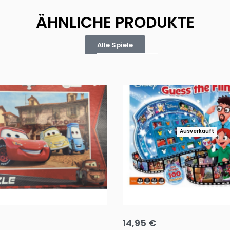
ÄHNLICHE PRODUKTE
Alle Spiele
Ausverkauft
Puzzle 35 Teile Minnie +
Disney Guess the Film
14,95
€