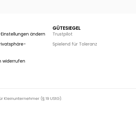
Ausführung wählen
Au
GÜTESIEGEL
-Einstellungen ändern
Trustpilot
Privatsphäre-
Spielend für Toleranz
n
n widerrufen
für Kleinunternehmer (§ 19 UStG).