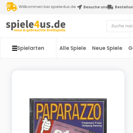
Willkommen bei spiele4us.de
Besuche uns
Bestellun
Spielarten
Alle Spiele
Neue Spiele
G