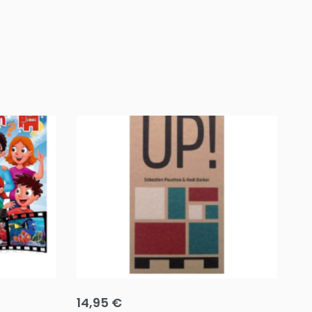
Team up
Ha
14,95
€
8