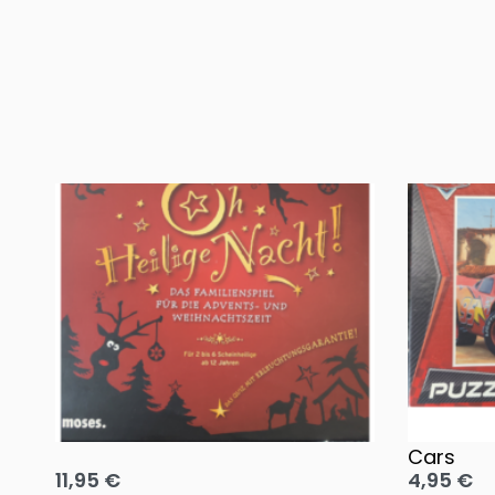
Oh, heilige Nacht!
2 Disney 
Cars
11,95
€
4,95
€