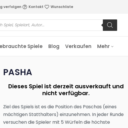
g verfolgen
Kontakt
Wunschliste
ebrauchte Spiele
Blog
Verkaufen
Mehr
PASHA
Dieses Spiel ist derzeit ausverkauft und
nicht verfügbar.
Ziel des Spiels ist es die Position des Paschas (eines
mächtigen Statthalters) einzunehmen. In jeder Runde
versuchen die Spieler mit 5 Würfeln die höchste