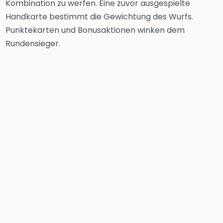
Kombination zu werfen. Eine zuvor ausgespielte
Handkarte bestimmt die Gewichtung des Wurfs.
Punktekarten und Bonusaktionen winken dem
Rundensieger.