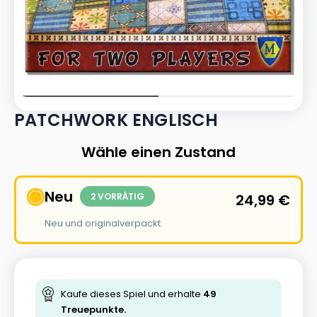
PATCHWORK ENGLISCH
Wähle einen Zustand
Neu
2 VORRÄTIG
24,99
€
Neu und originalverpackt.
Kaufe dieses Spiel und erhalte
49
Treuepunkte.