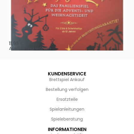
Oh, heilige Nacht!
2 D
11,95
€
4,
Ausführung wählen
Au
KUNDENSERVICE
Brettspiel Ankauf
Bestellung verfolgen
Ersatzteile
Spielanleitungen
Spieleberatung
INFORMATIONEN