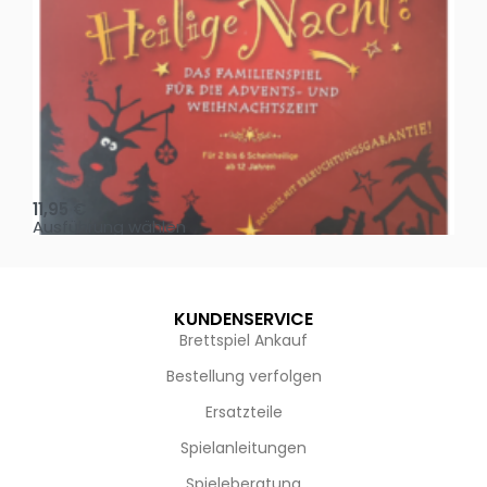
Oh, heilige Nacht!
2 D
11,95
€
4,
Ausführung wählen
Au
KUNDENSERVICE
Brettspiel Ankauf
Bestellung verfolgen
Ersatzteile
Spielanleitungen
Spieleberatung