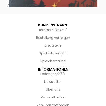
11,95
€
4,
Ausführung wählen
Au
KUNDENSERVICE
Brettspiel Ankauf
Bestellung verfolgen
Ersatzteile
Spielanleitungen
Spieleberatung
INFORMATIONEN
Ladengeschäft
Newsletter
Über uns
Versandkosten
Zahlungsmethoden