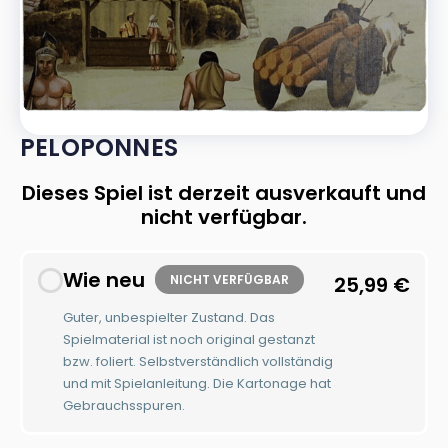
PELOPONNES
Dieses Spiel ist derzeit ausverkauft und
nicht verfügbar.
Wie neu
NICHT VERFÜGBAR
25,99
€
Guter, unbespielter Zustand. Das
Spielmaterial ist noch original gestanzt
bzw. foliert. Selbstverständlich vollständig
und mit Spielanleitung. Die Kartonage hat
Gebrauchsspuren.