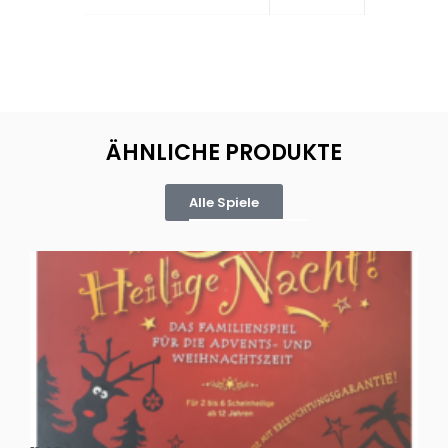
ÄHNLICHE PRODUKTE
Alle Spiele
Oh, heilige Nacht!
2 D