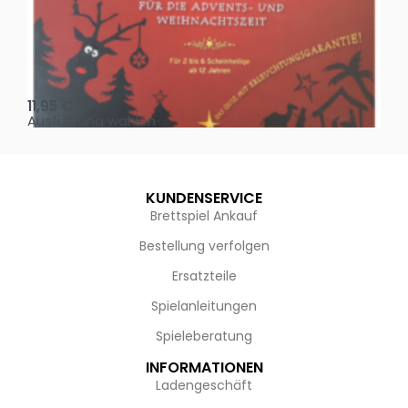
Oh, heilige Nacht!
2 D
11,95
€
4,
Ausführung wählen
Au
KUNDENSERVICE
Brettspiel Ankauf
Bestellung verfolgen
Ersatzteile
Spielanleitungen
Spieleberatung
INFORMATIONEN
Ladengeschäft