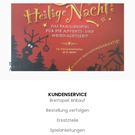
Oh, heilige Nacht!
2 D
11,95
€
4,
Ausführung wählen
Au
KUNDENSERVICE
Brettspiel Ankauf
Bestellung verfolgen
Ersatzteile
Spielanleitungen