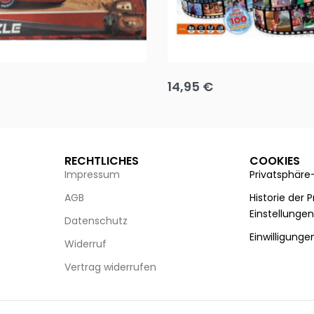
Puzzle 35 Teile Minnie +
Disney Guess the Film
14,95
€
g wählen
Ausführung wählen
RECHTLICHES
COOKIES
Impressum
Privatsphäre
AGB
Historie der 
Einstellunge
Datenschutz
Einwilligunge
Widerruf
Vertrag widerrufen