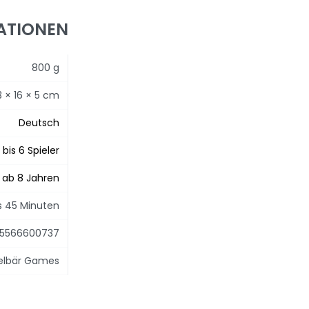
ATIONEN
800 g
3 × 16 × 5 cm
Deutsch
 bis 6 Spieler
ab 8 Jahren
is 45 Minuten
15566600737
elbär Games