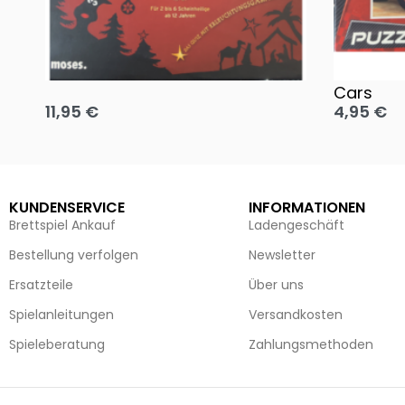
Oh, heilige Nacht!
2 Disney 
Cars
11,95
€
4,95
€
Ausführung wählen
Ausführun
KUNDENSERVICE
INFORMATIONEN
Brettspiel Ankauf
Ladengeschäft
Bestellung verfolgen
Newsletter
Ersatzteile
Über uns
Spielanleitungen
Versandkosten
Spieleberatung
Zahlungsmethoden