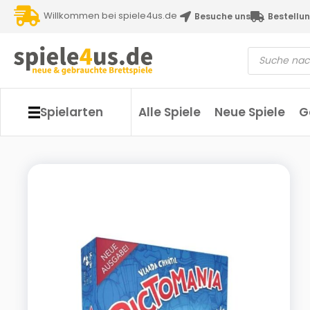
Willkommen bei spiele4us.de
Besuche uns
Bestellun
Spielarten
Alle Spiele
Neue Spiele
G