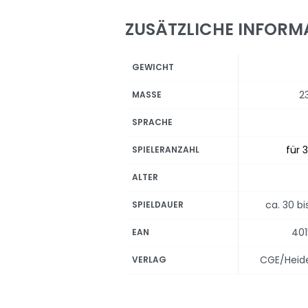
ZUSÄTZLICHE INFORM
GEWICHT
2
MASSE
SPRACHE
für 3
SPIELERANZAHL
ALTER
ca. 30 b
SPIELDAUER
40
EAN
CGE/Heid
VERLAG