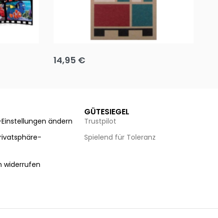
Team up
Ha
14,95
€
8
Ausführung wählen
Au
GÜTESIEGEL
-Einstellungen ändern
Trustpilot
Privatsphäre-
Spielend für Toleranz
n
n widerrufen