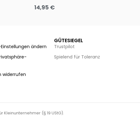
14,95
€
8
Ausführung wählen
Au
GÜTESIEGEL
-Einstellungen ändern
Trustpilot
Privatsphäre-
Spielend für Toleranz
n
n widerrufen
für Kleinunternehmer (§ 19 UStG).