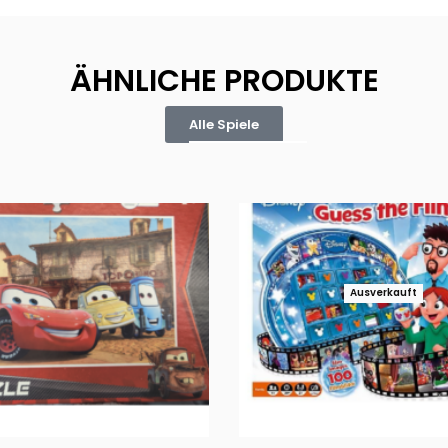
ÄHNLICHE PRODUKTE
Alle Spiele
Ausverkauft
Puzzle 35 Teile Minnie +
Disney Guess the Film