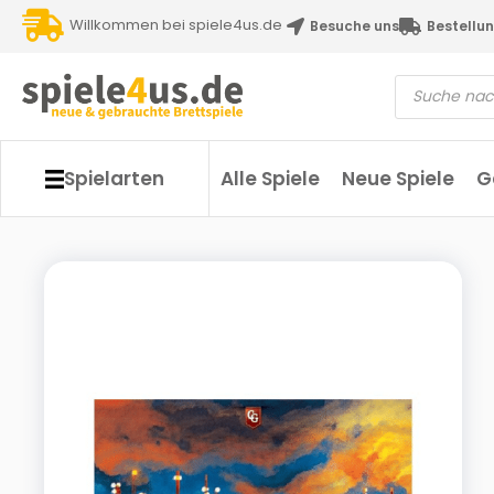
Willkommen bei spiele4us.de
Besuche uns
Bestellun
Spielarten
Alle Spiele
Neue Spiele
G