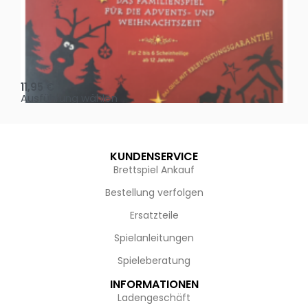
Oh, heilige Nacht!
2 D
11,95
€
4,
Ausführung wählen
Au
KUNDENSERVICE
Brettspiel Ankauf
Bestellung verfolgen
Ersatzteile
Spielanleitungen
Spieleberatung
INFORMATIONEN
Ladengeschäft