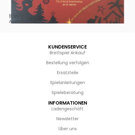
Oh, heilige Nacht!
2 D
11,95
€
4,
Ausführung wählen
Au
KUNDENSERVICE
Brettspiel Ankauf
Bestellung verfolgen
Ersatzteile
Spielanleitungen
Spieleberatung
INFORMATIONEN
Ladengeschäft
Newsletter
Über uns