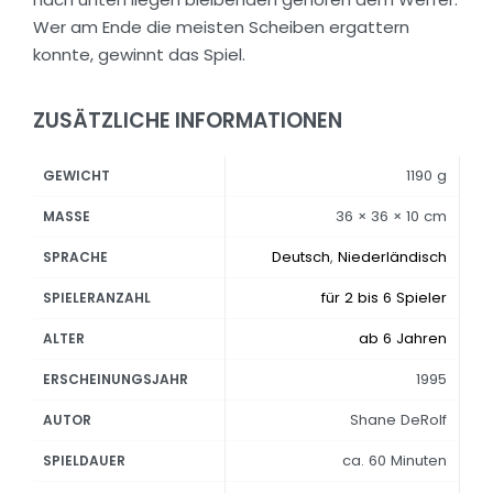
Wer am Ende die meisten Scheiben ergattern
konnte, gewinnt das Spiel.
ZUSÄTZLICHE INFORMATIONEN
1190 g
GEWICHT
36 × 36 × 10 cm
MASSE
Deutsch
,
Niederländisch
SPRACHE
für 2 bis 6 Spieler
SPIELERANZAHL
ab 6 Jahren
ALTER
1995
ERSCHEINUNGSJAHR
Shane DeRolf
AUTOR
ca. 60 Minuten
SPIELDAUER