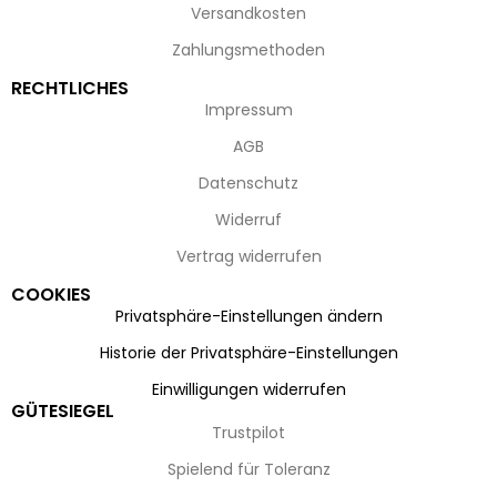
Versandkosten
Zahlungsmethoden
RECHTLICHES
Impressum
AGB
Datenschutz
Widerruf
Vertrag widerrufen
COOKIES
Privatsphäre-Einstellungen ändern
Historie der Privatsphäre-Einstellungen
Einwilligungen widerrufen
GÜTESIEGEL
Trustpilot
Spielend für Toleranz