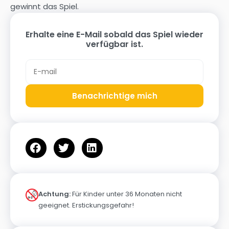
gewinnt das Spiel.
Erhalte eine E-Mail sobald das Spiel wieder
verfügbar ist.
Benachrichtige mich
Achtung:
Für Kinder unter 36 Monaten nicht
geeignet. Erstickungsgefahr!