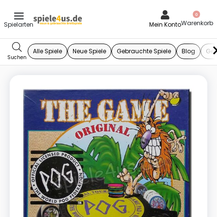
0
Mein Konto
Alle Spiele
Neue Spiele
Gebrauchte Spiele
Blog
Ges