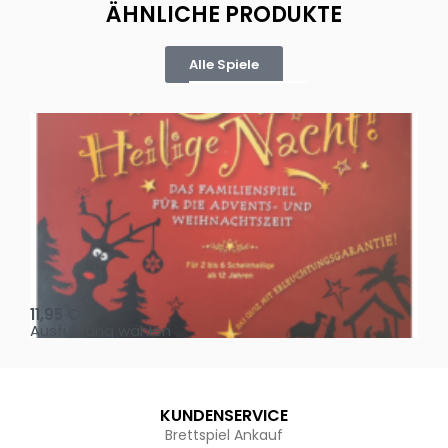
ÄHNLICHE PRODUKTE
Alle Spiele
Oh, heilige Nacht!
2 D
11,95
€
4,
Ausführung wählen
Au
KUNDENSERVICE
Brettspiel Ankauf