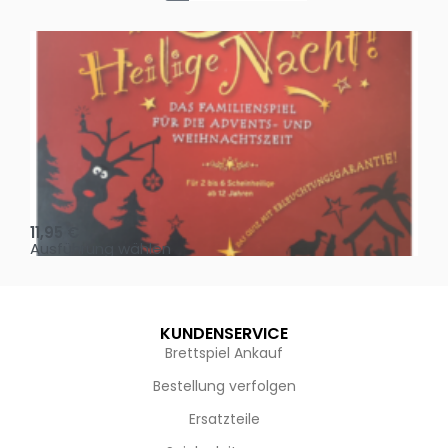
Oh, heilige Nacht!
2 D
11,95
€
4,
Ausführung wählen
Au
KUNDENSERVICE
Brettspiel Ankauf
Bestellung verfolgen
Ersatzteile