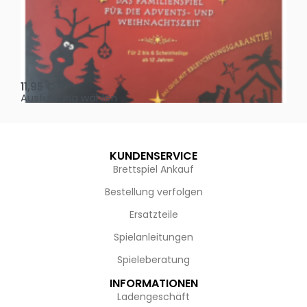
Oh, heilige Nacht!
2 D
11,95
€
4,
Ausführung wählen
Au
KUNDENSERVICE
Brettspiel Ankauf
Bestellung verfolgen
Ersatzteile
Spielanleitungen
Spieleberatung
INFORMATIONEN
Ladengeschäft