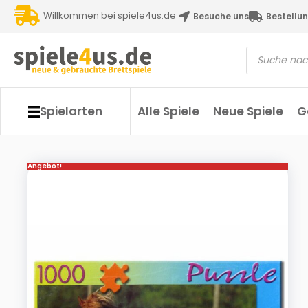
Willkommen bei spiele4us.de
Besuche uns
Bestellun
Spielarten
Alle Spiele
Neue Spiele
G
Angebot!