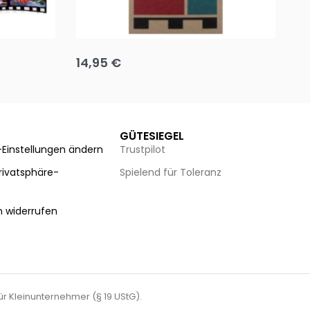
Team up
Ha
14,95
€
8
Ausführung wählen
Au
GÜTESIEGEL
-Einstellungen ändern
Trustpilot
Privatsphäre-
Spielend für Toleranz
n
n widerrufen
für Kleinunternehmer (§ 19 UStG).