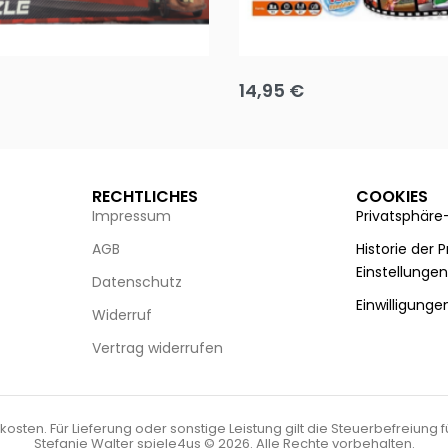
Puzzle 35 Teile Minnie +
Disney Guess the Film
14,95
€
g wählen
Ausführung wählen
RECHTLICHES
COOKIES
Impressum
Privatsphäre
AGB
Historie der 
Einstellunge
Datenschutz
Einwilligunge
Widerruf
Vertrag widerrufen
kosten. Für Lieferung oder sonstige Leistung gilt die Steuerbefreiung 
Stefanie Walter spiele4us © 2026. Alle Rechte vorbehalten.