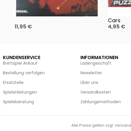
Oh, heilige Nacht!
2 Disney 
Cars
11,95
€
4,95
€
Ausführung wählen
Ausführun
KUNDENSERVICE
INFORMATIONEN
Brettspiel Ankauf
Ladengeschäft
Bestellung verfolgen
Newsletter
Ersatzteile
Über uns
Spielanleitungen
Versandkosten
Spieleberatung
Zahlungsmethoden
Alle Preise gelten zzgl. Versand