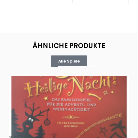
ÄHNLICHE PRODUKTE
Alle Spiele
Oh, heilige Nacht!
2 D