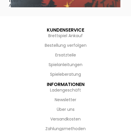
11,95
€
4,
Ausführung wählen
Au
KUNDENSERVICE
Brettspiel Ankauf
Bestellung verfolgen
Ersatzteile
Spielanleitungen
Spieleberatung
INFORMATIONEN
Ladengeschäft
Newsletter
Über uns
Versandkosten
Zahlungsmethoden