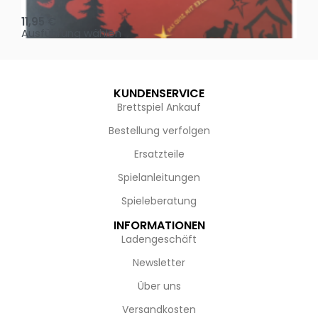
11,95
€
4,
Ausführung wählen
Au
KUNDENSERVICE
Brettspiel Ankauf
Bestellung verfolgen
Ersatzteile
Spielanleitungen
Spieleberatung
INFORMATIONEN
Ladengeschäft
Newsletter
Über uns
Versandkosten