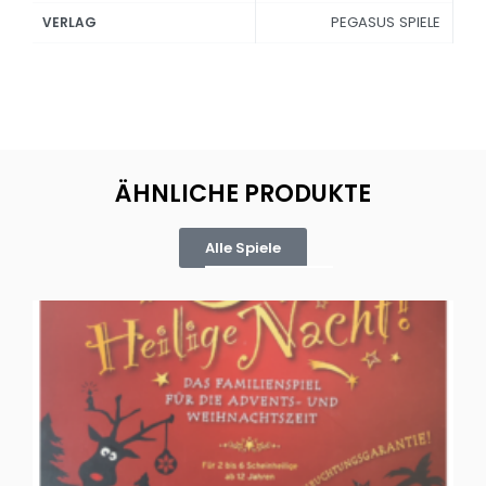
PEGASUS SPIELE
VERLAG
ÄHNLICHE PRODUKTE
Alle Spiele
Oh, heilige Nacht!
2 D