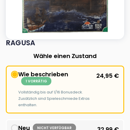
RAGUSA
Wähle einen Zustand
Wie beschrieben
24,95
€
1 VORRÄTIG
Vollständig bis auf 1/16 Bonusdeck.
Zusätzlich sind Spieleschmiede Extras
enthalten.
Neu
NICHT VERFÜGBAR
32,99
€