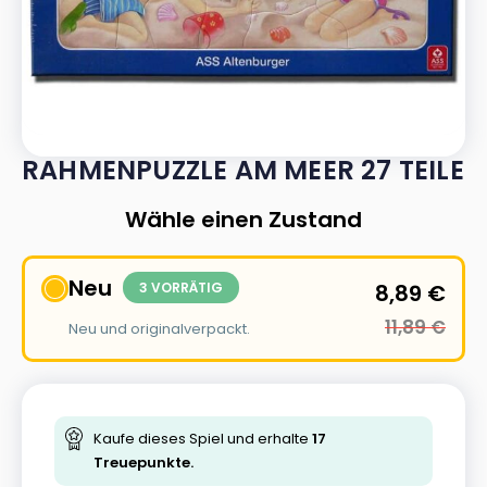
RAHMENPUZZLE AM MEER 27 TEILE
Wähle einen Zustand
Neu
3 VORRÄTIG
8,89
€
11,89
€
Neu und originalverpackt.
Kaufe dieses Spiel und erhalte
17
Treuepunkte.