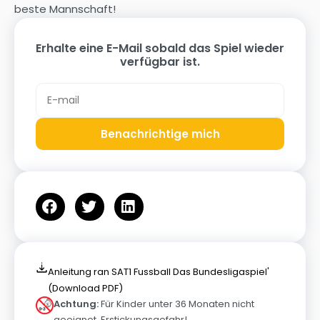
beste Mannschaft!
Erhalte eine E-Mail sobald das Spiel wieder
verfügbar ist.
Benachrichtige mich
Anleitung ran SAT1 Fussball Das Bundesligaspiel'
(Download PDF)
Achtung:
Für Kinder unter 36 Monaten nicht
geeignet. Erstickungsgefahr!