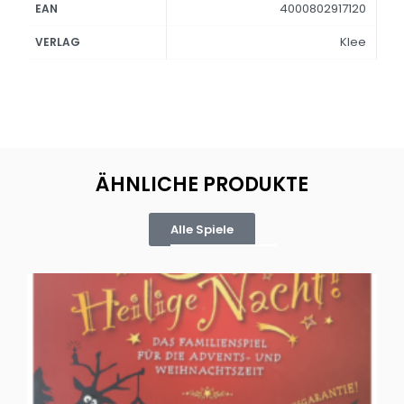
4000802917120
EAN
Klee
VERLAG
ÄHNLICHE PRODUKTE
Alle Spiele