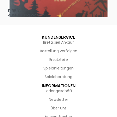
Oh, heilige Nacht!
2 D
11,95
€
4,
Ausführung wählen
Au
KUNDENSERVICE
Brettspiel Ankauf
Bestellung verfolgen
Ersatzteile
Spielanleitungen
Spieleberatung
INFORMATIONEN
Ladengeschäft
Newsletter
Über uns
Versandkosten