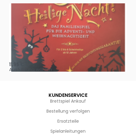
Oh, heilige Nacht!
2 D
11,95
€
4,
Ausführung wählen
Au
KUNDENSERVICE
Brettspiel Ankauf
Bestellung verfolgen
Ersatzteile
Spielanleitungen