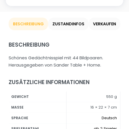
BESCHREIBUNG
ZUSTANDINFOS
VERKAUFEN
BESCHREIBUNG
Schönes Gedächtnisspiel mit 44 Bildpaaren.
Herausgegeben von Sander Table + Home.
ZUSÄTZLICHE INFORMATIONEN
550 g
GEWICHT
16 × 22 × 7 cm
MASSE
Deutsch
SPRACHE
ab 2 Spieler
SPIELERANZAHL