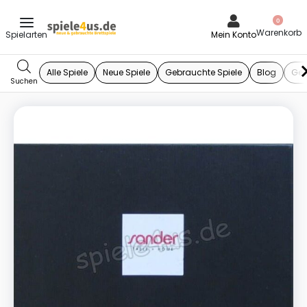
0
Mein Konto
Alle Spiele
Neue Spiele
Gebrauchte Spiele
Blog
Ges