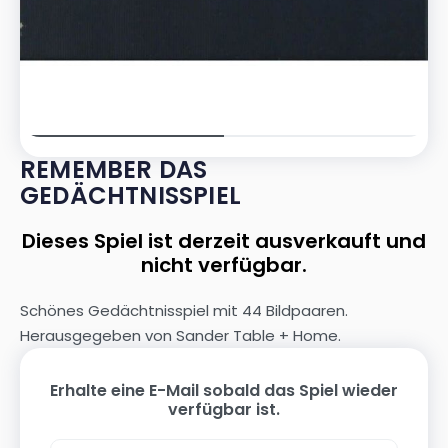
REMEMBER DAS
GEDÄCHTNISSPIEL
Dieses Spiel ist derzeit ausverkauft und
nicht verfügbar.
Schönes Gedächtnisspiel mit 44 Bildpaaren.
Herausgegeben von Sander Table + Home.
Erhalte eine E-Mail sobald das Spiel wieder
verfügbar ist.