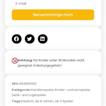
Benachrichtige mich
Achtung:
Für Kinder unter 36 Monaten nicht
geeignet. Erstickungsgefahr!
SKU
G028100010
Kategorien
Familienspiele
,
Kinder- und Lernspiele
,
Denk- und Logikspiele
Tags
Deutsch
,
ab 8 Jahren
,
ab 2 Spieler