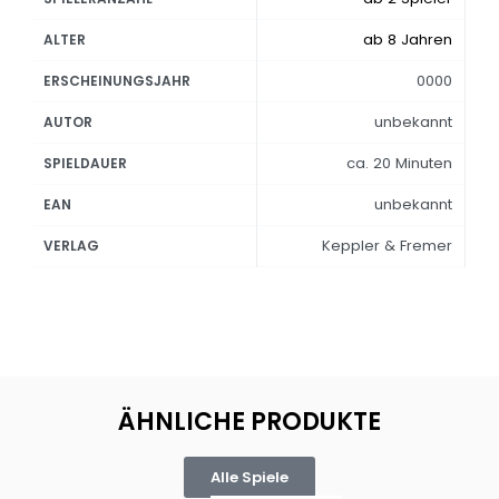
ab 8 Jahren
ALTER
0000
ERSCHEINUNGSJAHR
unbekannt
AUTOR
ca. 20 Minuten
SPIELDAUER
unbekannt
EAN
Keppler & Fremer
VERLAG
ÄHNLICHE PRODUKTE
Alle Spiele