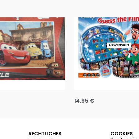
Ausverkauft
Puzzle 35 Teile Minnie +
Disney Guess the Film
14,95
€
g wählen
Ausführung wählen
RECHTLICHES
COOKIES