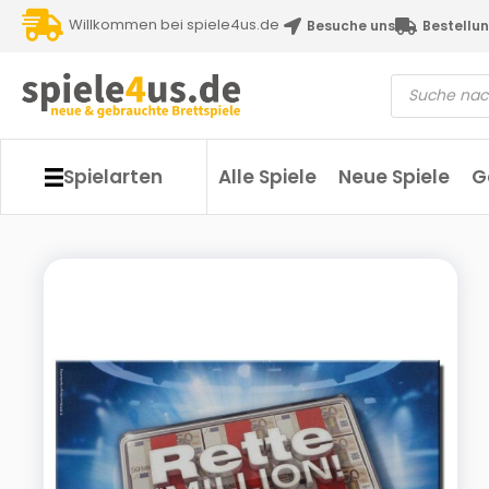
Willkommen bei spiele4us.de
Besuche uns
Bestellun
Spielarten
Alle Spiele
Neue Spiele
G