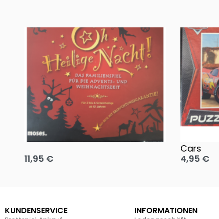
Oh, heilige Nacht!
2 Disney 
Cars
11,95
€
4,95
€
Ausführung wählen
Ausführun
KUNDENSERVICE
INFORMATIONEN